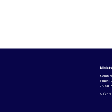
Ministè
Salon d
Place 
75800 
> Écrir