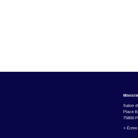
Ministè
Salon d
Place 
75800 
> Écrir