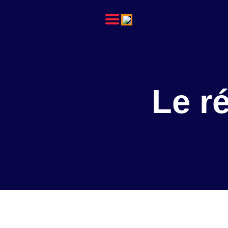
L’ACPHFMI
NOS ACTIONS
REVUE
Le r
ADMINISTRATION