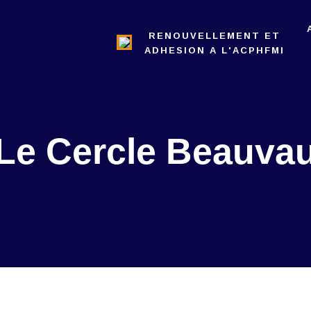
L’ACPHFMI
RENOUVELLEMENT ET
NOS ACTIONS
ADHESION A L'ACPHFMI
REVUE
ADMINISTRATION
Le Cercle Beauva