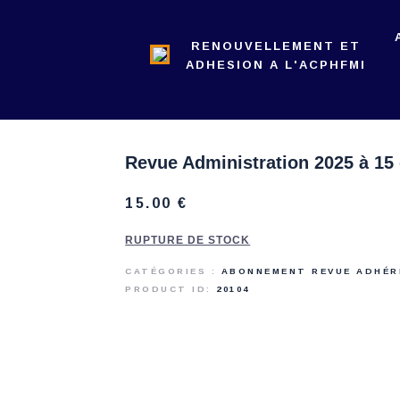
L’ACPHFMI
RENOUVELLEMENT ET
NOS ACTIONS
ADHESION A L'ACPHFMI
REVUE
ADMINISTRATION
Revue Administration 2025 à 15
15
.
00
€
RUPTURE DE STOCK
CATÉGORIES :
ABONNEMENT REVUE ADHÉ
PRODUCT ID:
20104