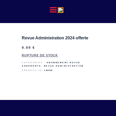
L’ACPHFMI
Revue Administration 2024 offerte
NOS ACTIONS
REVUE ADMINISTRATION
0
.
00
€
RUPTURE DE STOCK
CATÉGORIES :
ABONNEMENT REVUE
ADHÉRENTS
,
REVUE ADMINISTRATION
PRODUCT ID:
18698