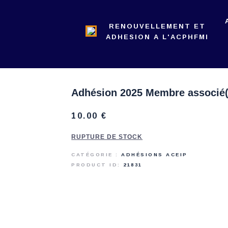
L’ACPHFMI
RENOUVELLEMENT ET
NOS ACTIONS
ADHESION A L'ACPHFMI
REVUE
ADMINISTRATION
Adhésion 2025 Membre associé(
10
.
00
€
RUPTURE DE STOCK
CATÉGORIE :
ADHÉSIONS ACEIP
PRODUCT ID:
21831