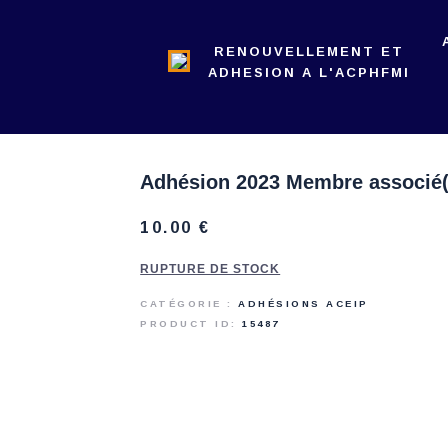
L’ACPHFMI
RENOUVELLEMENT ET
NOS ACTIONS
ADHESION A L'ACPHFMI
REVUE
ADMINISTRATION
Adhésion 2023 Membre associé(
10
.
00
€
RUPTURE DE STOCK
CATÉGORIE :
ADHÉSIONS ACEIP
PRODUCT ID:
15487