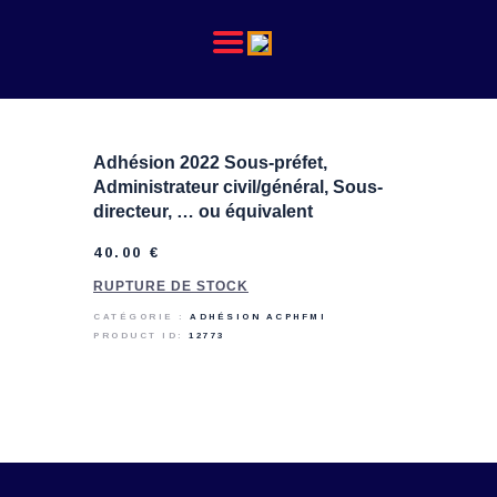
L’ACPHFMI
Adhésion 2022 Sous-préfet,
NOS ACTIONS
Administrateur civil/général, Sous-
REVUE ADMINISTRATION
directeur, … ou équivalent
40
.
00
€
RUPTURE DE STOCK
CATÉGORIE :
ADHÉSION ACPHFMI
PRODUCT ID:
12773