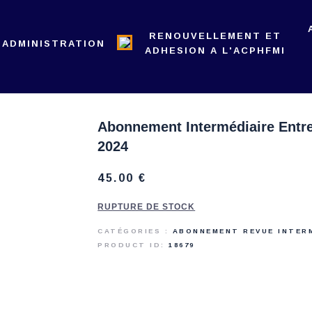
L’ACPHFMI
RENOUVELLEMENT ET
 ADMINISTRATION
NOS ACTIONS
ADHESION A L'ACPHFMI
REVUE
ADMINISTRATION
Abonnement Intermédiaire Entre
2024
45
.
00
€
RUPTURE DE STOCK
CATÉGORIES :
ABONNEMENT REVUE INTER
PRODUCT ID:
18679