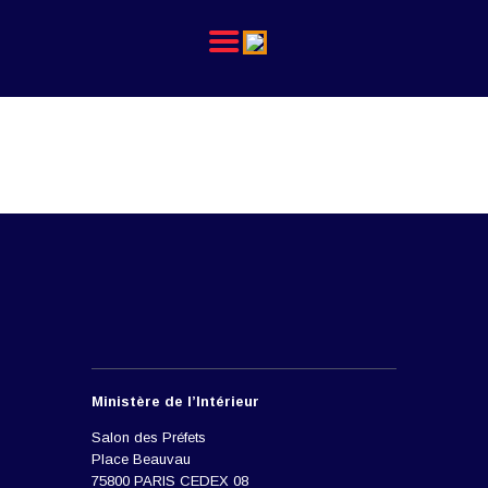
L’ACPHFMI
NOS ACTIONS
REVUE ADMINISTRATION
Ministère de l’Intérieur
Salon des Préfets
Place Beauvau
75800 PARIS CEDEX 08